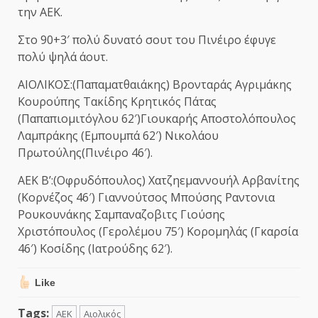
την ΑΕΚ.
Στο 90+3′ πολύ δυνατό σουτ του Πινέιρο έφυγε
πολύ ψηλά άουτ.
ΑΙΟΛΙΚΟΣ:(Παπαματθαιάκης) Βρονταράς Αγριμάκης
Κουρούπης Τακίδης Κρητικός Πάτας
(Παπαπιομιτόγλου 62′)Γιουκαρής Αποστολόπουλος
Λαμπράκης (Εμπουμπά 62′) Νικολάου
Πρωτούλης(Πινέιρο 46′).
ΑΕΚ Β’:(Οφρυδόπουλος) Χατζηεμαννουήλ Αρβανίτης
(Κορνέζος 46′) Γιαννούτσος Μπούσης Ραντονια
Ρουκουνάκης Σαμπαναζοβιτς Γιούσης
Χριστόπουλος (Γερολέμου 75′) Κορομηλάς (Γκαρσία
46′) Κοσίδης (Ιατρούδης 62′).
Like
Tags:
ΑΕΚ
Αιολικός