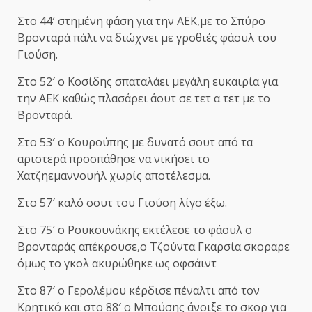
Στο 44′ στημένη φάση για την ΑΕΚ,με το Σπύρο
Βρονταρά πάλι να διώχνει με γροθιές φάουλ του
Γιούση.
Στο 52′ ο Κοσίδης σπαταλάει μεγάλη ευκαιρία για
την ΑΕΚ καθώς πλασάρει άουτ σε τετ α τετ με το
Βρονταρά.
Στο 53′ ο Κουρούπης με δυνατό σουτ από τα
αριστερά προσπάθησε να νικήσει το
Χατζηεμαννουήλ χωρίς αποτέλεσμα.
Στο 57′ καλό σουτ του Γιούση λίγο έξω.
Στο 75′ ο Ρουκουνάκης εκτέλεσε το φάουλ ο
Βρονταράς απέκρουσε,ο Τζούντα Γκαρσία σκοραρε
όμως το γκολ ακυρώθηκε ως οφσάιντ
Στο 87′ ο Γερολέμου κέρδισε πέναλτι από τον
Κρητικό και στο 88′ ο Μπούσης άνοιξε το σκορ για