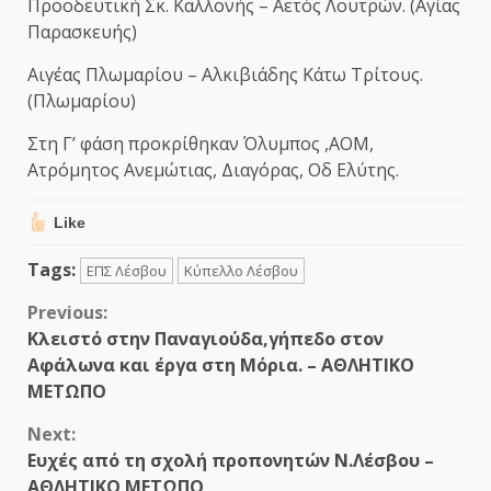
Προοδευτική Σκ. Καλλονής – Αετός Λουτρών. (Αγίας
Παρασκευής)
Αιγέας Πλωμαρίου – Αλκιβιάδης Κάτω Τρίτους.
(Πλωμαρίου)
Στη Γ’ φάση προκρίθηκαν Όλυμπος ,ΑΟΜ,
Ατρόμητος Ανεμώτιας, Διαγόρας, Οδ Ελύτης.
Like
Tags:
ΕΠΣ Λέσβου
Κύπελλο Λέσβου
Continue
Previous:
Κλειστό στην Παναγιούδα,γήπεδο στον
Reading
Αφάλωνα και έργα στη Μόρια. – ΑΘΛΗΤΙΚΟ
ΜΕΤΩΠΟ
Next:
Ευχές από τη σχολή προπονητών Ν.Λέσβου –
ΑΘΛΗΤΙΚΟ ΜΕΤΩΠΟ