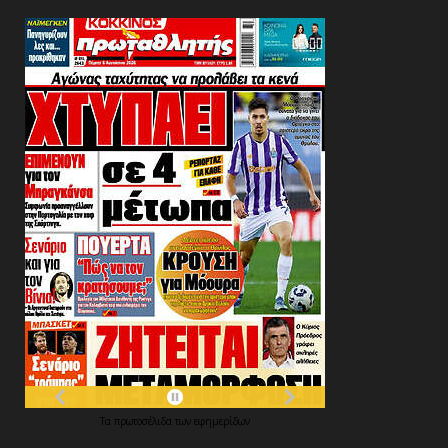
Τα
πρωτοσέλιδα
των
εφημερίδων