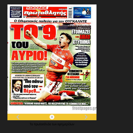
Τα
πρωτοσέλιδα
των
εφημερίδων