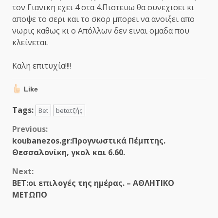
τον Γιανικη εχει 4 στα 4.Πιστευω θα συνεχισει κι
αποψε το σερι και το σκορ μπορει να ανοιξει απο
νωρις καθως κι ο Απόλλων δεν ειναι ομαδα που
κλείνεται.
Καλη επιτυχία!!!!
Like
Tags:
Bet
betατζής
Continue
Previous:
koubanezos.gr:Προγνωστικά Πέμπτης.
Reading
Θεσσαλονίκη, γκολ και 6.60.
Next:
ΒΕΤ:οι επιλογές της ημέρας. – ΑΘΛΗΤΙΚΟ
ΜΕΤΩΠΟ