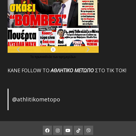
Τα
πρωτοσέλιδα
των
εφημερίδων
ΚΑΝΕ FOLLOW ΤΟ
ΑΘΛΗΤΙΚΟ
ΜΕΤΩΠΟ
ΣΤΟ ΤΙΚ ΤΟΚ!
@athlitikometopo
Facebook
Instagram
Youtube
ΤΙΚ
Viber