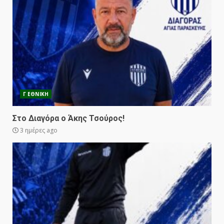
Γ ΕΘΝΙΚΗ
Στο Διαγόρα ο Άκης Τσούρος!
3 ημέρες ago