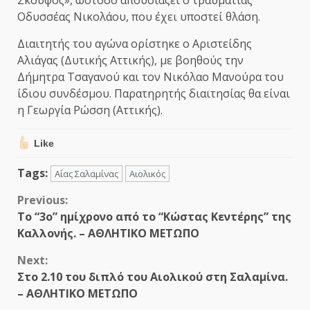
Οδυσσέας Νικολάου, που έχει υποστεί θλάση.
Διαιτητής του αγώνα ορίστηκε ο Αριστείδης
Αλιάγας (Δυτικής Αττικής), με βοηθούς την
Δήμητρα Τσαγανού και τον Νικόλαο Μανούρα του
ίδιου συνδέσμου. Παρατηρητής διαιτησίας θα είναι
η Γεωργία Ρώσση (Αττικής).
Like
Tags:
Αίας Σαλαμίνας
Αιολικός
Continue
Previous:
Το “3ο” ημίχρονο από το “Κώστας Κεντέρης” της
Reading
Καλλονής. – ΑΘΛΗΤΙΚΟ ΜΕΤΩΠΟ
Next:
Στο 2.10 του διπλό του Αιολικού στη Σαλαμίνα.
– ΑΘΛΗΤΙΚΟ ΜΕΤΩΠΟ