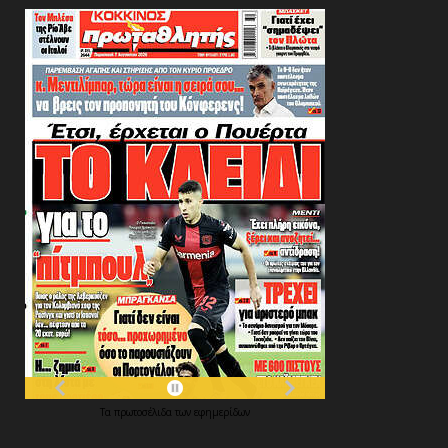
Τα
πρωτοσέλιδα
των
εφημερίδων