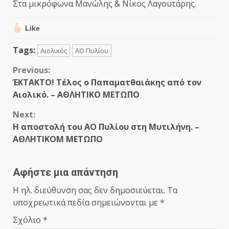
Στα μικρόφωνα Μανώλης & Νίκος Λαγουτάρης.
Like
Tags:
Αιολικός
ΑΟ Πυλίου
Continue
Previous:
ΈΚΤΑΚΤΟ! Τέλος ο Παπαματθαιάκης από τον
Reading
Αιολικό. – ΑΘΛΗΤΙΚΟ ΜΕΤΩΠΟ
Next:
Η αποστολή του ΑΟ Πυλίου στη Μυτιλήνη. –
ΑΘΛΗΤΙΚΟΜ ΜΕΤΩΠΟ
Αφήστε μια απάντηση
Η ηλ. διεύθυνση σας δεν δημοσιεύεται.
Τα
υποχρεωτικά πεδία σημειώνονται με
*
Σχόλιο
*