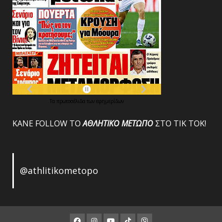
Τα
πρωτοσέλιδα
των
εφημερίδων
ΚΑΝΕ FOLLOW ΤΟ
ΑΘΛΗΤΙΚΟ
ΜΕΤΩΠΟ
ΣΤΟ ΤΙΚ ΤΟΚ!
@athlitikometopo
Facebook
Instagram
Youtube
ΤΙΚ
Viber