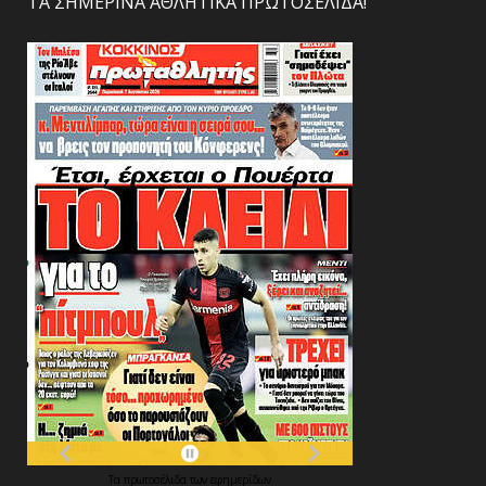
ΤΑ ΣΗΜΕΡΙΝΑ ΑΘΛΗΤΙΚΑ ΠΡΩΤΟΣΕΛΙΔΑ!
Τα
πρωτοσέλιδα
των
εφημερίδων