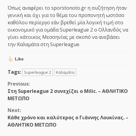
Όπως αναφέρει το sporstonoto.gr η συζήτηση ήταν
γενική και όχι για το θέμα του προπονητή ωστόσο
καθόλου περίεργο εάν βρεθεί μία λογική τιμή στο
οικονομικό για ομάδα Superleague 2 ο Ολλανδός να
γίνει κάτοικος Μεσσηνίας με σκοπό να ανεβάσει
την Καλαμάτα στη Superleague.
Like
Tags:
Superleague 2
Καλαμάτα
Continue
Previous:
Στη Superleague 2 συνεχίζει ο Milic. – ΑΘΛΗΤΙΚΟ
Reading
ΜΕΤΩΠΟ
Next:
Κάθε χρόνο και καλύτερος ο Γιάννης Λουκίνας. –
ΑΘΛΗΤΙΚΟ ΜΕΤΩΠΟ