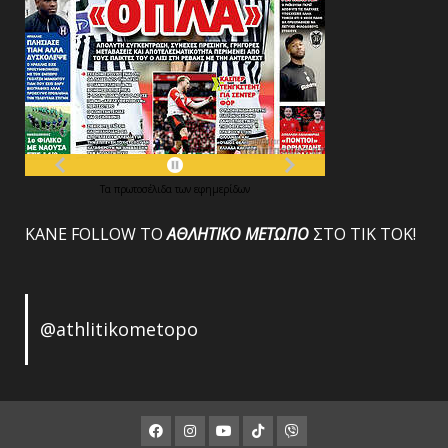
Τα
πρωτοσέλιδα
των
εφημερίδων
ΚΑΝΕ FOLLOW ΤΟ
ΑΘΛΗΤΙΚΟ
ΜΕΤΩΠΟ
ΣΤΟ ΤΙΚ ΤΟΚ!
@athlitikometopo
Facebook
Instagram
Youtube
ΤΙΚ
Viber