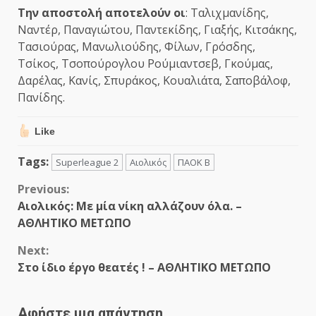
Την αποστολή αποτελούν οι
: Ταλιχμανίδης,
Ναντέρ, Παναγιώτου, Παντεκίδης, Γιαξής, Κιτσάκης,
Τασιούρας, Μανωλιούδης, Φίλων, Γρόσδης,
Τσίκος, Τσοπούρογλου Ρούμιαντσεβ, Γκούμας,
Δαρέλας, Κανίς, Σπυράκος, Κουαλιάτα, Σαποβάλοφ,
Πανίδης.
Like
Tags:
Superleague 2
Αιολικός
ΠΑΟΚ Β
Continue
Previous:
Αιολικός: Με μία νίκη αλλάζουν όλα. –
Reading
ΑΘΛΗΤΙΚΟ ΜΕΤΩΠΟ
Next:
Στο ίδιο έργο θεατές ! – ΑΘΛΗΤΙΚΟ ΜΕΤΩΠΟ
Αφήστε μια απάντηση