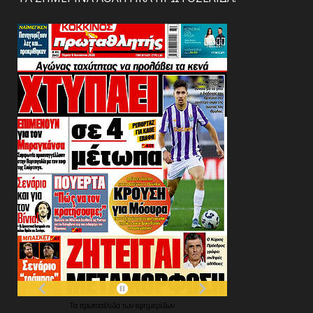
Τα
πρωτοσέλιδα
των
εφημερίδων