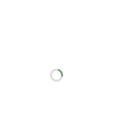
μάδα να τη στήσει μακριά από το νησί όμως την δούλεψε
Next
Ο Καμπανιακός νίκησε μέσα στην Κοζάνη κα
έβαλε φωτιά στη βαθμολογία του Βορρα! 
ΑΘΛΗΤΙΚΟ ΜΕΤΩΠ
εωτικά πεδία σημειώνονται με
*