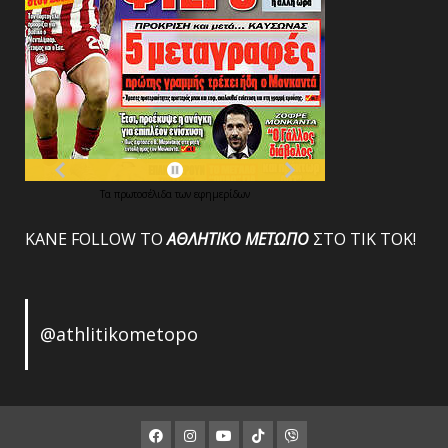
Τα
πρωτοσέλιδα
των
εφημερίδων
ΚΑΝΕ FOLLOW ΤΟ
ΑΘΛΗΤΙΚΟ
ΜΕΤΩΠΟ
ΣΤΟ ΤΙΚ ΤΟΚ!
@athlitikometopo
Facebook
Instagram
Youtube
ΤΙΚ
Viber