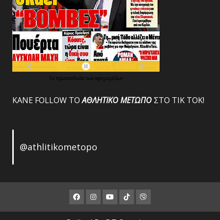
Τα
πρωτοσέλιδα
των
εφημερίδων
ΚΑΝΕ FOLLOW ΤΟ
ΑΘΛΗΤΙΚΟ
ΜΕΤΩΠΟ
ΣΤΟ ΤΙΚ ΤΟΚ!
@athlitikometopo
Facebook
Instagram
Youtube
ΤΙΚ
Viber
ΤΟΚ