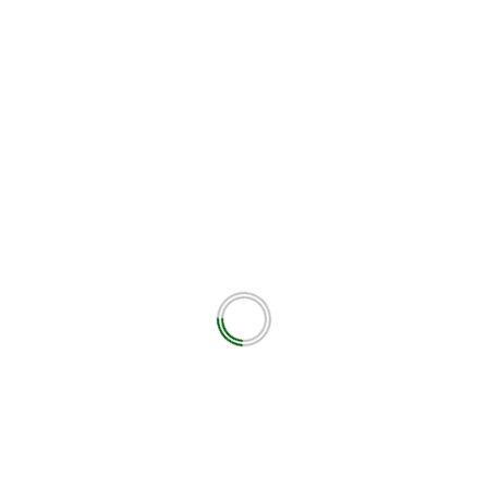
Next
LIVE:Αιολικός Μυτιλήνης – Αετός Λουτρών. 
ΑΘΛΗΤΙΚΟ ΜΕΤΩΠ
εωτικά πεδία σημειώνονται με
*